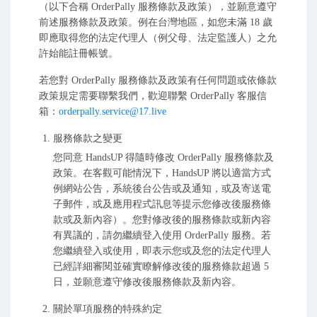
（以下合稱 OrderPally 服務條款及政策），並願意遵守
前述服務條款及政策。例在台灣地區，如您未滿 18 歲
即應取得您的法定代理人（例父母、法定監護人）之允
許始能註冊帳號。
若您對 OrderPally 服務條款及政策有任何問題或依條款
政策規定需要聯繫我們，歡迎聯繫 OrderPally 客服信
箱：
orderpally.service@17.live
服務條款之變更
您同意 HandsUP 得隨時修改 OrderPally 服務條款及
政策。在客觀可能情況下，HandsUP 將以適當方式
例網站公告，系統後台公告或及通知，或及寄送電
子郵件，或及應用程式訊息等提示您修改後服務條
款或及新內容）。您對修改後的服務條款或新內容
有異議的，請勿繼續登入使用 OrderPally 服務。若
您繼續登入或使用，即表示您或及您的法定代理人
已經詳細審閱並確實瞭解修改後的服務條款超過 5
日，並願意遵守修改後服務條款及新內容。
關於單項服務的特殊約定