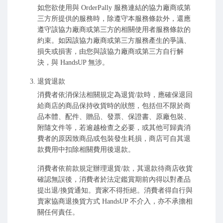
如您欲使用與 OrderPally 服務連結的協力廠商或第
三方所提供的服務時，除遵守本服務條款外，還應
遵守該協力廠商或第三方的相關使用者服務條款的
約束。如因該協力廠商或第三方服務產生的爭議、
損失或損害，由您與該協力廠商或第三方自行解
決，與 HandsUP 無涉。
退貨退款
消費者依消保法相關規定為退貨/款時，應確保退回
給商店的商品保持收貨時的狀態，包括但不限於商
品本體、配件、贈品、發票、保證書、原廠包裝、
附隨文件等，若逾越檢查之必要，或其他可歸責消
費者的原因致商品或包裝發生耗損，商店可自其退
款費用中扣除相關費用後退款。
消費者依前款規定辦理退貨/款，其退款待商店收貨
確認無誤後，消費者於法定鑑賞期前內得以對產品
提出退/換貨通知。賣家不得拒絕。消費者得自行與
賣家協商退換貨方式 HandsUP 不介入，亦不承擔相
關任何責任。