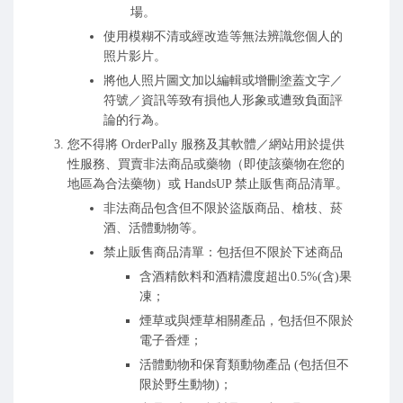
場。
使用模糊不清或經改造等無法辨識您個人的
照片影片。
將他人照片圖文加以編輯或增刪塗蓋文字／
符號／資訊等致有損他人形象或遭致負面評
論的行為。
您不得將 OrderPally 服務及其軟體／網站用於提供
性服務、買賣非法商品或藥物（即使該藥物在您的
地區為合法藥物）或 HandsUP 禁止販售商品清單。
非法商品包含但不限於盜版商品、槍枝、菸
酒、活體動物等。
禁止販售商品清單：包括但不限於下述商品
含酒精飲料和酒精濃度超出0.5%(含)果
凍；
煙草或與煙草相關產品，包括但不限於
電子香煙；
活體動物和保育類動物產品 (包括但不
限於野生動物)；