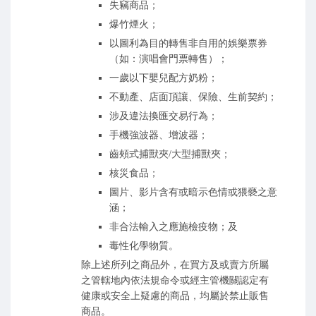
失竊商品；
爆竹煙火；
以圖利為目的轉售非自用的娛樂票券
（如：演唱會門票轉售）；
一歲以下嬰兒配方奶粉；
不動產、店面頂讓、保險、生前契約；
涉及違法換匯交易行為；
手機強波器、增波器；
齒頰式捕獸夾/大型捕獸夾；
核災食品；
圖片、影片含有或暗示色情或猥褻之意
涵；
非合法輸入之應施檢疫物；及
毒性化學物質。
除上述所列之商品外，在買方及或賣方所屬
之管轄地內依法規命令或經主管機關認定有
健康或安全上疑慮的商品，均屬於禁止販售
商品。