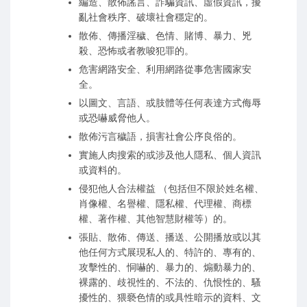
編造、散佈謠言、詐騙資訊、虛假資訊，擾
亂社會秩序、破壞社會穩定的。
散佈、傳播淫穢、色情、賭博、暴力、兇
殺、恐怖或者教唆犯罪的。
危害網路安全、利用網路從事危害國家安
全。
以圖文、言語、或肢體等任何表達方式侮辱
或恐嚇威脅他人。
散佈污言穢語，損害社會公序良俗的。
實施人肉搜索的或涉及他人隱私、個人資訊
或資料的。
侵犯他人合法權益 （包括但不限於姓名權、
肖像權、名譽權、隱私權、代理權、商標
權、著作權、其他智慧財權等）的。
張貼、散佈、傳送、播送、公開播放或以其
他任何方式展現私人的、特許的、專有的、
攻擊性的、恫嚇的、暴力的、煽動暴力的、
裸露的、歧視性的、不法的、仇恨性的、騷
擾性的、猥褻色情的或具性暗示的資料、文