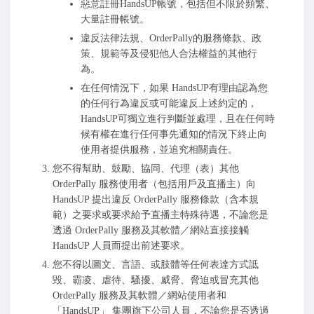
惡意註冊HandsUP帳號，包括但不限於頻繁、
大量註冊帳號。
違反法律法規、OrderPally的服務條款、政
策、規範等及侵犯他人合法權益的其他行
為。
在任何情況下，如果 HandsUP有理由認為您
的任何行為違反或可能違反上述約定的，
HandsUP可獨立進行判斷並處理，且在任何時
候有權在進行任何事先通知的情況下終止向
使用者提供服務，並追究相關責任。
您不得幫助、鼓勵、協同、代理（表）其他
OrderPally 服務使用者（包括用戶及直播主）向
HandsUP 提出違反 OrderPally 服務條款（含本規
範）之要求或要求給予直播主特殊待遇，不論您是
透過 OrderPally 服務及其軟體／網站直接接觸
HandsUP 人員而提出前述要求。
您不得以圖文、言語、或肢體等任何表達方式詆
毀、霸凌、虐待、騷擾、威脅、脅迫或冒充其他
OrderPally 服務及其軟體／網站使用者和
「HandsUP」 集團旗下公司人員，不論您是否透過