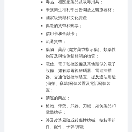
毒品、相關產製品及吸毒用具；
未獲衛生福利部公告開放之醫療器材；
國家級寶藏和文化資產；
偽造的貨幣和郵票；
信用卡和金融卡；
流通貨幣；
藥物、藥品 (處方藥或指示藥)、類藥性
物質及與性倒錯相關的物質；
電信、電子監控設備及其他類似的電子
設備，如有線電視解碼器、雷達掃描
器、交通信號控制裝置、提及違法用途
(偷拍、竊聽)竊聽裝置及電話竊聽裝
置；
禁運的商品；
槍炮、彈藥、武器、刀械，如仿製品和
電擊槍等；
涉及改造風險或殺傷性槍械、槍枝零組
件、配件、子彈/彈殼；