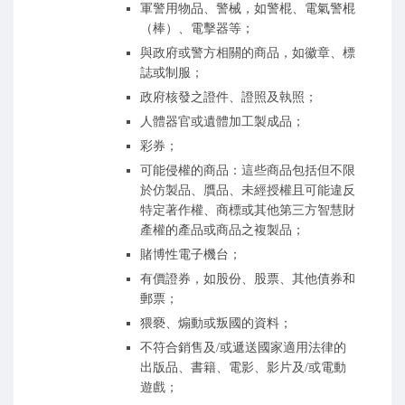
軍警用物品、警械，如警棍、電氣警棍
（棒）、電擊器等；
與政府或警方相關的商品，如徽章、標
誌或制服；
政府核發之證件、證照及執照；
人體器官或遺體加工製成品；
彩券；
可能侵權的商品：這些商品包括但不限
於仿製品、贋品、未經授權且可能違反
特定著作權、商標或其他第三方智慧財
產權的產品或商品之複製品；
賭博性電子機台；
有價證券，如股份、股票、其他債券和
郵票；
猥褻、煽動或叛國的資料；
不符合銷售及/或遞送國家適用法律的
出版品、書籍、電影、影片及/或電動
遊戲；