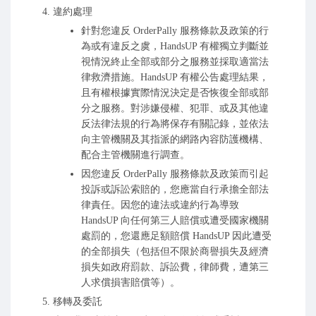
違約處理
針對您違反 OrderPally 服務條款及政策的行
為或有違反之虞，HandsUP 有權獨立判斷並
視情況終止全部或部分之服務並採取適當法
律救濟措施。HandsUP 有權公告處理結果，
且有權根據實際情況決定是否恢復全部或部
分之服務。對涉嫌侵權、犯罪、或及其他違
反法律法規的行為將保存有關記錄，並依法
向主管機關及其指派的網路內容防護機構、
配合主管機關進行調查。
因您違反 OrderPally 服務條款及政策而引起
投訴或訴訟索賠的，您應當自行承擔全部法
律責任。因您的違法或違約行為導致
HandsUP 向任何第三人賠償或遭受國家機關
處罰的，您還應足額賠償 HandsUP 因此遭受
的全部損失（包括但不限於商譽損失及經濟
損失如政府罰款、訴訟費，律師費，遭第三
人求償損害賠償等）。
移轉及委託