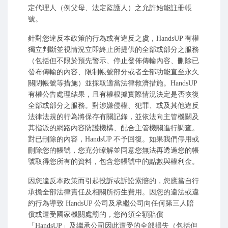
定代理人（例父母、法定監護人）之允許始能註冊帳
號。
針對您違反本政策的行為或有違反之虞，HandsUP 有權
獨立判斷並視情況立即終止所提供的全部或部分之服務
（包括但不限於預先警示、停止發佈傳輸內容、刪除已
發布傳輸的內容、限制帳號部分或者全部功能直至永久
關閉帳號等措施）並採取適當法律救濟措施。HandsUP
有權公告處理結果，且有權根據實際情況決定是否恢復
全部或部分之服務。對涉嫌侵權、犯罪、或及其他違反
法律法規的行為將保存有關記錄，並依法向主管機關及
其指派的網路內容防護機構、配合主管機關進行調查。
對已刪除的內容，HandsUP 不予回復。如果我們停用或
刪除您的帳號，您充分瞭解並同意您無法再透過您的帳
號取得您所有的資料，包含您帳號中的點數與權利金。
因您違反本政策而引起投訴或訴訟索賠的，您應當自行
承擔全部法律責任及相關所衍生費用。因您的違法或違
約行為導致 HandsUP 公司及承繼公司向任何第三人賠
償或遭受國家機關處罰的，您尚須全額賠償
「HandsUP」及繼承公司因此遭受的全部損失（包括但