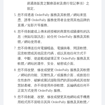
易通路販賣之醫療器材及應行登記事項》之
規定。
您不得透過 OrderPally 服務及其軟體／網站來慫
恿、誘導 OrderPally 服務使用者去使用其他品牌的
直播／短影片等服務。
您不得創建或上傳未經授權的商業性或騷擾性的訊
息（例如垃圾訊息）給任何 OrderPally 服務及其軟
體／網站使用者。
您不得傳送任何電腦蠕蟲、電腦病毒、間諜軟體、
惡意軟體或其他惡意代碼，或以其他任何方式干
擾、中斷、使超載或破壞正常 OrderPally 服務及其
軟體／網站的運作、安全、秘密或介面。
您不得改變、修改或變更 OrderPally 服務及其軟體
／網站的功能、完整性及／或服務介面，或創造衍
生性創作、破解或嘗試擷取我們的原始碼或其他智
慧財產權。亦不得使用外掛軟體、反編碼或任何不
正當方式使用 OrderPally 服務。
您不得創建、改變、修改或變更其他網站或手機應
用程式而不當暗示其與 OrderPally 服務及其軟體／